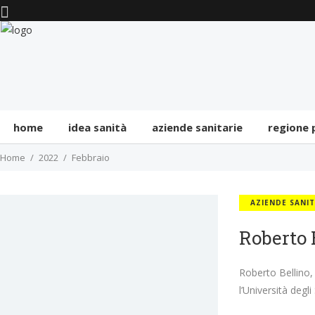
home
idea sanità
aziende sanitarie
regione
Home
2022
Febbraio
AZIENDE SANIT
Roberto B
Roberto Bellino,
l’Università degl