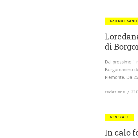
AZIENDE SANIT
Loredana
di Borgo
Dal prossimo 1 ma
Borgomanero dell
Piemonte. Da 25
redazione
23 
GENERALE
In calo 