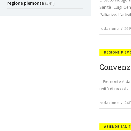
regione piemonte
(341)
Sanità Luigi Gene
Palliative. L’attivi
redazione
26 
REGIONE PIEM
Convenzi
Il Piemonte è da
unità di raccolta
redazione
24 
AZIENDE SANIT