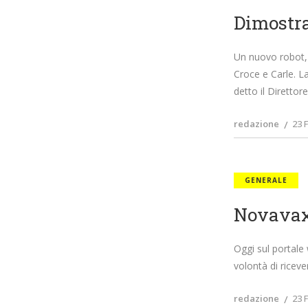
Dimostra
Un nuovo robot, 
Croce e Carle. L
detto il Direttore
redazione
23 
GENERALE
Novavax 
Oggi sul portale
volontà di riceve
redazione
23 