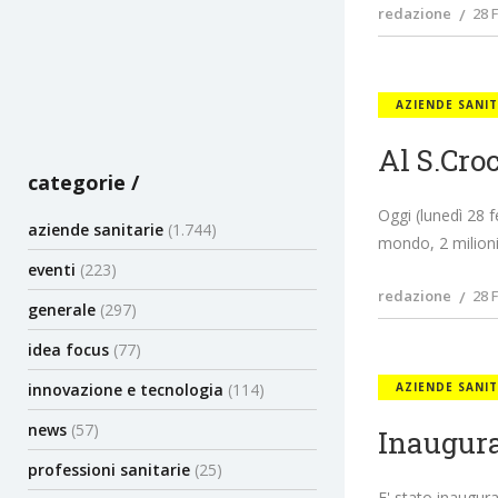
redazione
28 
AZIENDE SANIT
Al S.Cro
categorie
Oggi (lunedì 28 f
aziende sanitarie
(1.744)
mondo, 2 milioni 
eventi
(223)
redazione
28 
generale
(297)
idea focus
(77)
innovazione e tecnologia
(114)
AZIENDE SANIT
news
(57)
Inaugura
professioni sanitarie
(25)
E' stato inaugura