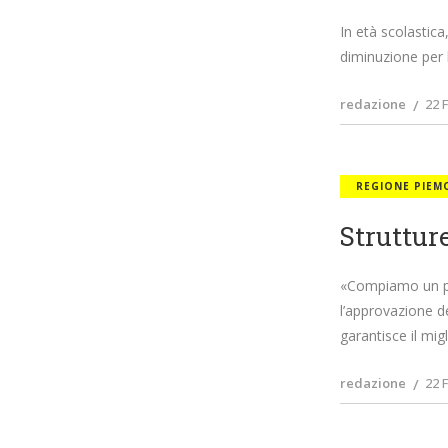
In età scolastica
diminuzione per l
redazione
22 
REGIONE PIEM
Struttur
«Compiamo un pas
l’approvazione d
garantisce il mig
redazione
22 