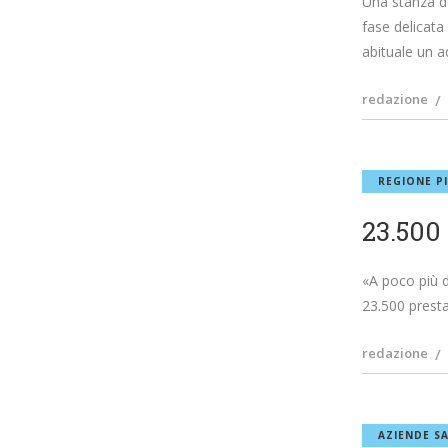
Una stanza de
fase delicata
abituale un a
redazione
REGIONE P
23.500 
«A poco più d
23.500 presta
redazione
AZIENDE SA