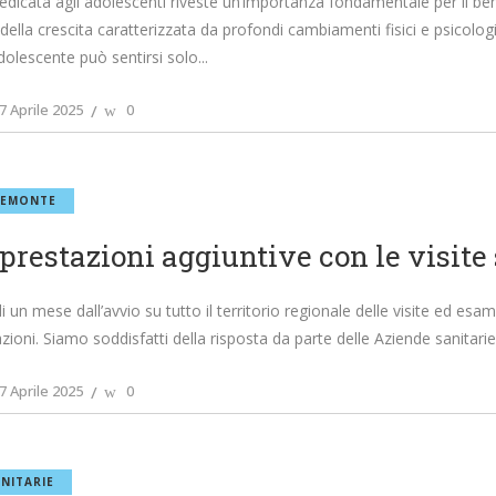
dicata agli adolescenti riveste un’importanza fondamentale per il be
 della crescita caratterizzata da profondi cambiamenti fisici e psicolog
dolescente può sentirsi solo
7 Aprile 2025
0
IEMONTE
prestazioni aggiuntive con le visite 
i un mese dall’avvio su tutto il territorio regionale delle visite ed esa
zioni. Siamo soddisfatti della risposta da parte delle Aziende sanitarie
7 Aprile 2025
0
NITARIE