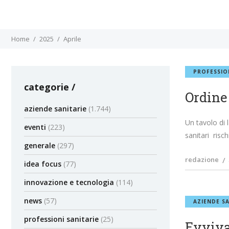
Home
2025
Aprile
PROFESSIO
categorie
Ordine
aziende sanitarie
(1.744)
Un tavolo di 
eventi
(223)
sanitari risc
generale
(297)
redazione
idea focus
(77)
innovazione e tecnologia
(114)
news
(57)
AZIENDE SA
professioni sanitarie
(25)
Evviva