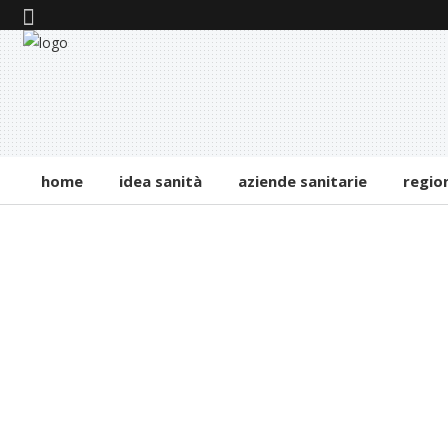
home
idea sanità
aziende sanitarie
regio