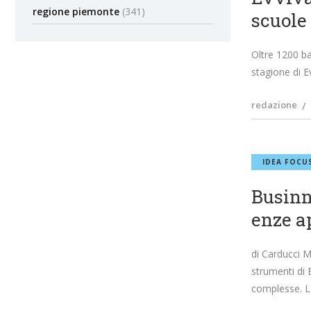
regione piemonte
(341)
scuole 
Oltre 1200 ba
stagione di E
redazione
IDEA FOCU
Businn
enze a
di Carducci M
strumenti di 
complesse. L