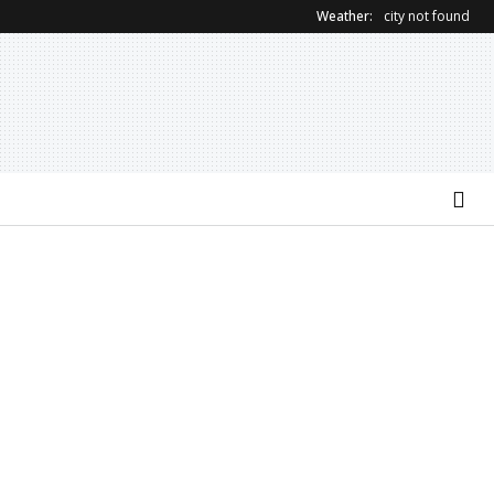
Weather:
city not found
Al San Luigi Gonzaga
Teresa Staiano nuovo
restituita la vista a un
direttore della
occhio senza più speranze
Gastroenterologia dell’Ospeda
Mauriziano