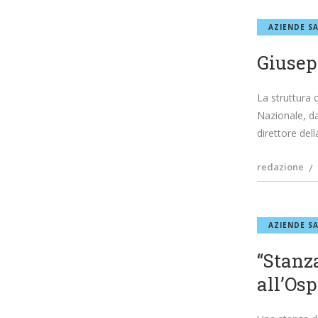
AZIENDE SA
Giusep
La struttura 
Nazionale, da
direttore dell
redazione
AZIENDE SA
“Stanz
all’Os