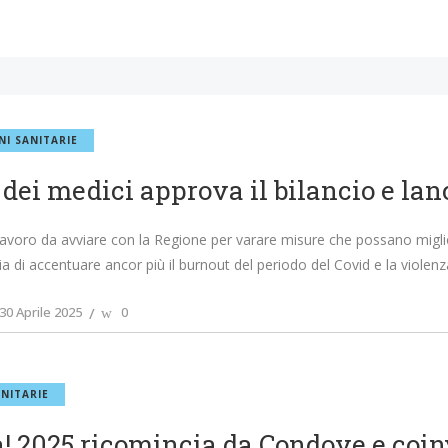
NI SANITARIE
 dei medici approva il bilancio e lan
lavoro da avviare con la Regione per varare misure che possano miglio
hia di accentuare ancor più il burnout del periodo del Covid e la violenz
30 Aprile 2025
0
NITARIE
! 2025 ricomincia da Condove e coinv