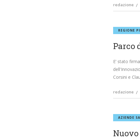
redazione
REGIONE P
Parco d
E’ stato firm
dell'Innovazi
Corsini e Cla
redazione
AZIENDE SA
Nuovo 