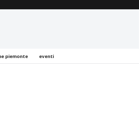
Radioterapia oncologica,
completato grazie ai Fondi
FSC, l’aggiornamento dei
due acceleratori lineari
dell’Ospedale di Biella
ne piemonte
eventi