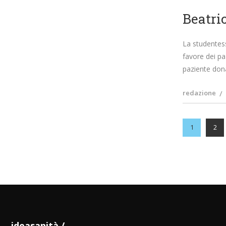
Beatric
La studentess
favore dei pa
paziente don
redazione
1
2
ideasanità