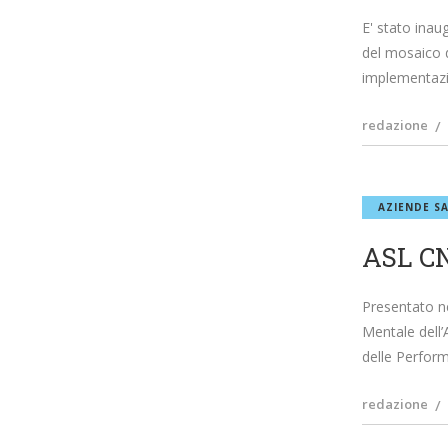
E' stato inau
del mosaico d
implementazi
redazione
AZIENDE SA
ASL CN
Presentato ne
Mentale dell’
delle Perform
redazione