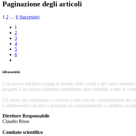
Paginazione degli articoli
1
2
…
6
Successivi
1
2
3
4
5
6
ideasanità
Una nuova iniziativa legata al mondo della sanità e del socio sanitari
progetti. Con questa iniziativa intendiamo dare visibilità a tutte le vost
Un modo per continuare a crescere a fare rete tra i professionisti del m
Contribuendo con idee e proposte al consolidamento e, laddove possibi
Direttore Responsabile
Claudio Risso
Comitato scientifico