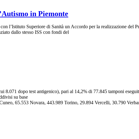
l’Autismo in Piemonte
on l’Istituto Superiore di Sanità un Accordo per la realizzazione del P
nziato dallo stesso ISS con fondi del
cui 8.071 dopo test antigenico), pari al 14,2% di 77.845 tamponi eseguit
ddivisi su base
 Cuneo, 65.553 Novara, 443.989 Torino, 29.894 Vercelli, 30.790 Verbano-