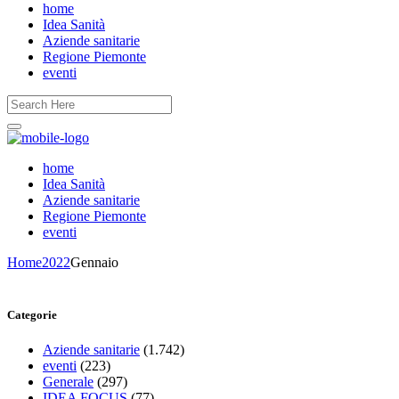
home
Idea Sanità
Aziende sanitarie
Regione Piemonte
eventi
home
Idea Sanità
Aziende sanitarie
Regione Piemonte
eventi
Home
2022
Gennaio
Categorie
Aziende sanitarie
(1.742)
eventi
(223)
Generale
(297)
IDEA FOCUS
(77)