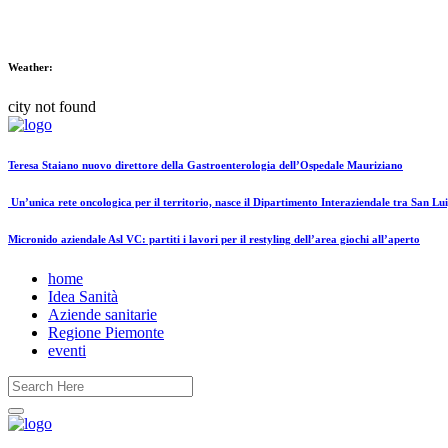
Weather:
city not found
Teresa Staiano nuovo direttore della Gastroenterologia dell’Ospedale Mauriziano
Un’unica rete oncologica per il territorio, nasce il Dipartimento Interaziendale tra San Lui
Micronido aziendale Asl VC: partiti i lavori per il restyling dell’area giochi all’aperto
home
Idea Sanità
Aziende sanitarie
Regione Piemonte
eventi