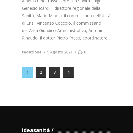
Alberto Cirio, l’assessore alla Sanità Luigi
Genesio Icardi, il direttore regionale della
Sanità, Mario Minola, il commissario dell’Unità
di Crisi, Vincenzo Coccolo, il commissario
dell’Area Giuridico-Amministrativa, Antonio
Rinaudo, il dottor Pietro Presti, coordinatore
redazione
9 Agosto 2021
0
1
2
3
ideasanità