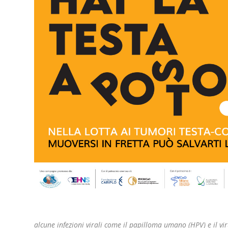
alcune infezioni virali come il papilloma umano (HPV) e il vir