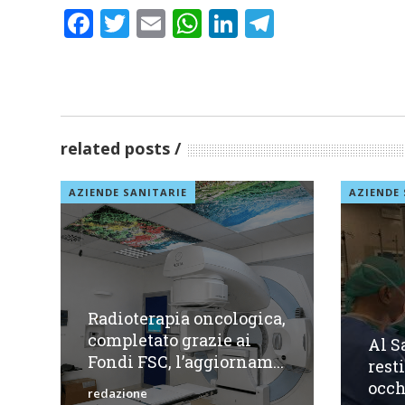
Facebook
Twitter
Email
WhatsApp
LinkedIn
Telegram
related posts
AZIENDE SANITARIE
AZIENDE 
Radioterapia oncologica,
completato grazie ai
Al S
Fondi FSC, l’aggiornam...
rest
occh
redazione