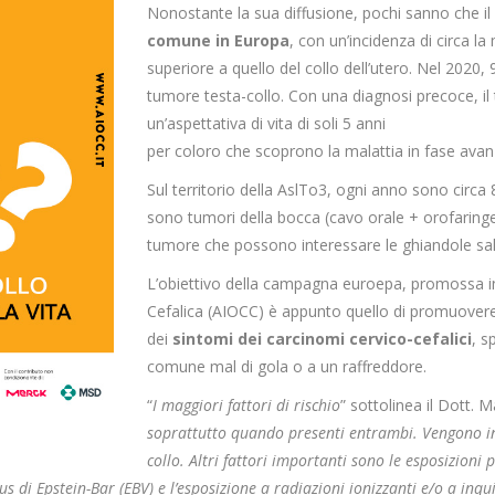
Nonostante la sua diffusione, pochi sanno che il 
comune in Europa
, con un’incidenza di circa l
superiore a quello del collo dell’utero. Nel 2020,
tumore testa-collo. Con una diagnosi precoce, il
un’aspettativa di vita di soli 5 anni
per coloro che scoprono la malattia in fase ava
Sul territorio della AslTo3, ogni anno sono circa 8
sono tumori della bocca (cavo orale + orofaringe), 
tumore che possono interessare le ghiandole saliv
L’obiettivo della campagna euroepa, promossa in I
Cefalica (AIOCC) è appunto quello di promuovere
dei
sintomi dei carcinomi cervico-cefalici
, s
comune mal di gola o a un raffreddore.
“
I maggiori fattori di rischio
” sottolinea il Dott. 
soprattutto quando presenti entrambi. Vengono inf
collo. Altri fattori importanti sono le esposizioni p
us di Epstein-Bar (EBV) e l’esposizione a radiazioni ionizzanti e/o a inqu