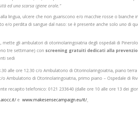
esità ed una scarsa igiene orale.”
 alla lingua, ulcere che non guariscono e/o macchie rosse o bianche in
 lato e/o perdita di sangue dal naso: se è presente anche solo
uno
di qu
mette gli ambulatori di otorinolaringoiatria degli ospedali di Pinerolo 
meno tre settimane) con
screening gratuiti dedicati alla prevenzi
nti sedi
30 alle ore 12.30 c/o Ambulatorio di Otorinolaringoiatria, piano terra 
 c/o Ambulatorio di Otorinolaringoiatria, primo piano – Ospedale di Rivo
nte recapito telefonico: 0121 233640 (dalle ore 10 alle ore 13 dei giorni
aiocc.it/
e
www.makesensecampaign.eu/it/