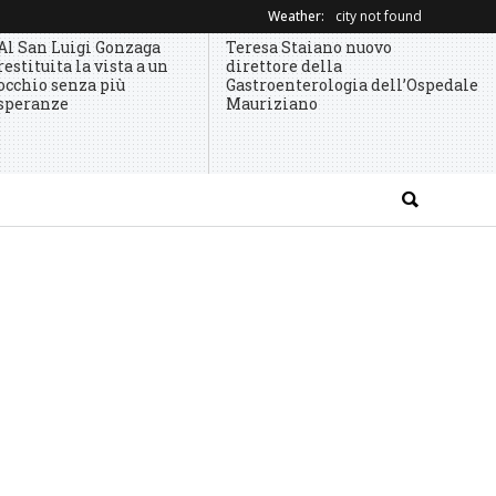
Weather:
city not found
Al San Luigi Gonzaga
Teresa Staiano nuovo
restituita la vista a un
direttore della
occhio senza più
Gastroenterologia dell’Ospedale
speranze
Mauriziano