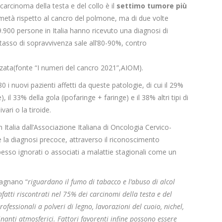
carcinoma della testa e del collo è il
settimo tumore più
a metà rispetto al cancro del polmone, ma di due volte
 9.900 persone in Italia hanno ricevuto una diagnosi di
 tasso di sopravvivenza sale all’80-90%, contro
nzata(fonte
“I numeri del cancro 2021”,AIOM).
0 i nuovi pazienti affetti da queste patologie, di cui il 29%
il 33% della gola (ipofaringe + faringe) e il 38% altri tipi di
ari o la tiroide.
talia dall’Associazione Italiana di Oncologia Cervico-
 la diagnosi precoce, attraverso il riconoscimento
pesso ignorati o associati a malattie stagionali come un
Magnano “
riguardano il fumo di tabacco e l’abuso di alcol
atti riscontrati nel 75% dei carcinomi della testa e del
rofessionali a polveri di legno, lavorazioni del cuoio, nichel,
inanti atmosferici. Fattori favorenti infine possono essere