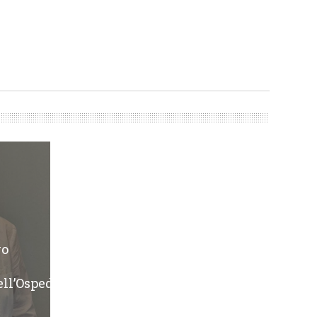
Un’unica rete
oncologica per il
territorio, nasce il
Dipartimento...
redazione
AZIENDE SANITARIE
,
REGIONE PIEMONTE
vo
ll’Ospedal...