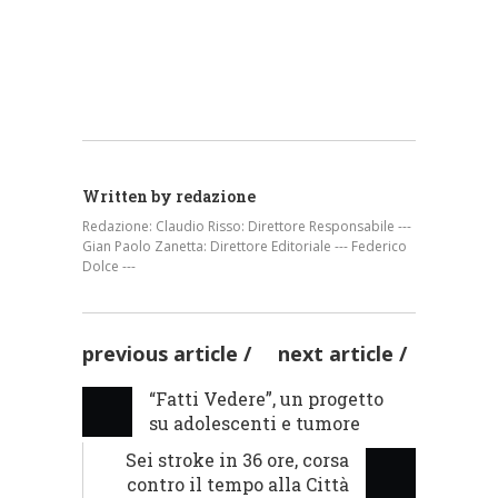
Gastroenterologia dell’Ospedal...
AZIENDE SANITARIE
redazione
AZIENDE SANITARIE
Written by
redazione
Redazione: Claudio Risso: Direttore Responsabile ---
Gian Paolo Zanetta: Direttore Editoriale --- Federico
Dolce ---
previous article
next article
“Fatti Vedere”, un progetto
su adolescenti e tumore
Sei stroke in 36 ore, corsa
contro il tempo alla Città