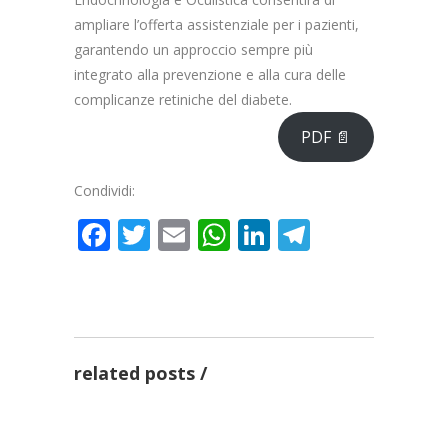
ampliare l’offerta assistenziale per i pazienti,
garantendo un approccio sempre più
integrato alla prevenzione e alla cura delle
complicanze retiniche del diabete.
PDF 📄
Condividi:
Facebook
Twitter
Email
WhatsApp
LinkedIn
Telegra
Radioterapia oncologica,
completato grazie ai Fondi
FSC, l’aggiornam...
Al San Luigi Gonzaga
related posts
restituita la vista a un
redazione
occhio senza più speran...
Teresa Staiano nuovo
direttore della
AZIENDE SANITARIE
redazione