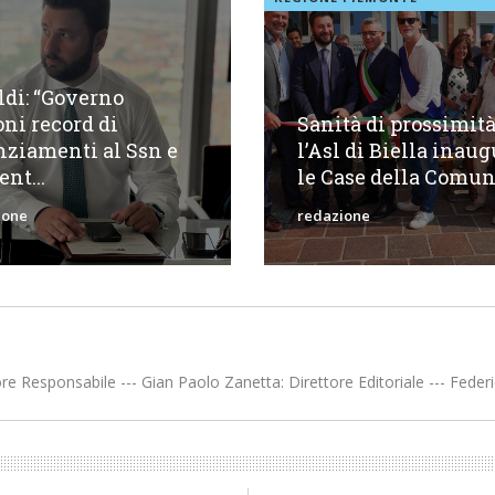
ldi: “Governo
ni record di
Sanità di prossimità
nziamenti al Ssn e
l’Asl di Biella inau
nt...
le Case della Comun.
ione
redazione
re Responsabile --- Gian Paolo Zanetta: Direttore Editoriale --- Federi