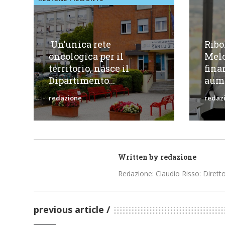
Un’unica rete
Ribo
oncologica per il
Melo
territorio, nasce il
fina
Dipartimento...
aume
redazione
redaz
Written by
redazione
Redazione: Claudio Risso: Diretto
previous article