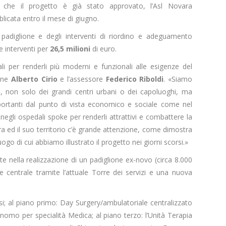
 che il progetto è già stato approvato, l’Asl Novara
licata entro il mese di giugno.
padiglione e degli interventi di riordino e adeguamento
 interventi per
26,5 milioni
di euro.
i per renderli più moderni e funzionali alle esigenze del
ione
Alberto Cirio
e l’assessore
Federico Riboldi
. «Siamo
re, non solo dei grandi centri urbani o dei capoluoghi, ma
mportanti dal punto di vista economico e sociale come nel
egli ospedali spoke per renderli attrattivi e combattere la
ra ed il suo territorio c’è grande attenzione, come dimostra
go di cui abbiamo illustrato il progetto nei giorni scorsi.»
te nella realizzazione di un padiglione ex-novo (circa 8.000
 centrale tramite l’attuale Torre dei servizi e una nuova
alisi; al piano primo: Day Surgery/ambulatoriale centralizzato
nomo per specialità Medica; al piano terzo: l’Unità Terapia