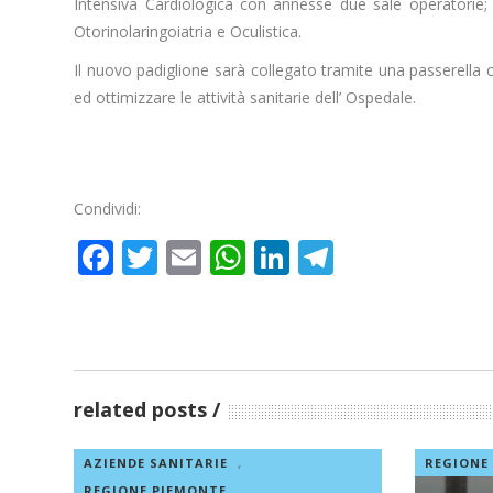
Intensiva Cardiologica con annesse due sale operatorie;
Otorinolaringoiatria e Oculistica.
Il nuovo padiglione sarà collegato tramite una passerella co
ed ottimizzare le attività sanitarie dell’ Ospedale.
Condividi:
Facebook
Twitter
Email
WhatsApp
LinkedIn
Telegram
related posts
AZIENDE SANITARIE
,
REGIONE
REGIONE PIEMONTE