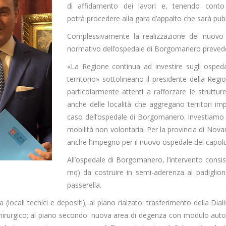
di affidamento dei lavori e, tenendo conto
potrà procedere alla gara d’appalto che sarà pubb
Complessivamente la realizzazione del nuovo 
normativo dell’ospedale di Borgomanero prevede
«La Regione continua ad investire sugli ospedal
territorio» sottolineano il presidente della Reg
particolarmente attenti a rafforzare le struttu
anche delle località che aggregano territori i
caso dell’ospedale di Borgomanero. Investiamo n
mobilità non volontaria. Per la provincia di Nova
anche l’impegno per il nuovo ospedale del capoluo
All’ospedale di Borgomanero, l’intervento consis
mq) da costruire in semi-aderenza al padiglione
passerella.
 (locali tecnici e depositi); al piano rialzato: trasferimento della Di
 Chirurgico; al piano secondo: nuova area di degenza con modulo auto