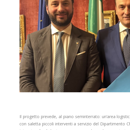
Il progetto prevede, al piano seminterrato: un’area logistica
con saletta piccoli interventi a servizio del Dipartimento