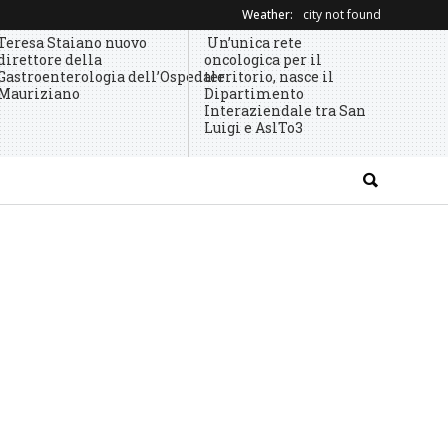
Weather:
city not found
Teresa Staiano nuovo
Un’unica rete
direttore della
oncologica per il
Gastroenterologia dell’Ospedale
territorio, nasce il
Mauriziano
Dipartimento
Interaziendale tra San
Luigi e AslTo3