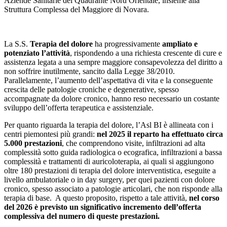
Aziende Sanitarie del Quadrante Nord Orientale, insieme alla
Struttura Complessa del Maggiore di Novara.
La S.S.
Terapia del dolore
ha progressivamente
ampliato e
potenziato l’attività
, rispondendo a una richiesta crescente di cure e
assistenza legata a una sempre maggiore consapevolezza del diritto a
non soffrire inutilmente, sancito dalla Legge 38/2010.
Parallelamente, l’aumento dell’aspettativa di vita e la conseguente
crescita delle patologie croniche e degenerative, spesso
accompagnate da dolore cronico, hanno reso necessario un costante
sviluppo dell’offerta terapeutica e assistenziale.
Per quanto riguarda la terapia del dolore, l’Asl BI è allineata con i
centri piemontesi più grandi:
nel 2025 il reparto ha effettuato circa
5.000 prestazioni
, che comprendono visite, infiltrazioni ad alta
complessità sotto guida radiologica o ecografica, infiltrazioni a bassa
complessità e trattamenti di auricoloterapia, ai quali si aggiungono
oltre 180 prestazioni di terapia del dolore interventistica, eseguite a
livello ambulatoriale o in day surgery, per quei pazienti con dolore
cronico, spesso associato a patologie articolari, che non risponde alla
terapia di base. A questo proposito, rispetto a tale attività,
nel corso
del 2026 è previsto un significativo incremento dell’offerta
complessiva del numero di queste prestazioni.