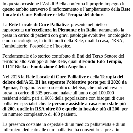
In questa occasione l’Asl di Biella conferma il proprio impegno in
questo ambito attraverso il rafforzamento e l’ampliamento della
Rete
Locale di Cure Palliative
e della
Terapia del dolore
.
La
Rete Locale di Cure Palliative
presente nel biellese
rappresenta
un’eccellenza in Piemonte e in Italia
, garantendo la
presa in carico di pazienti con gravi patologie evolutive, oncologiche
e non oncologiche, in tutti i nodi della Rete, quali la casa, l’RSA,
l’ambulatorio, l’ospedale e l’hospice.
Fondamentale è lo storico contributo di Enti del Terzo Settore del
territorio allo sviluppo di tale Rete, quali il
Fondo Edo Tempia,
LILT Biella
e
Fondazione Clelio Angelino
.
Nel 2025
la Rete Locale di Cure Palliative
e della
Terapia del
dolore dell’ASL BI ha superato l’obiettivo posto per il 2028 da
Agenas
, l’organo tecnico-scientifico del Ssn, che individuava la
presa in carico di 335 persone malate all’anno ogni 100.000
residenti adulti, pari al 90% della popolazione con bisogni di cure
palliative specialistiche: le
persone assistite a casa sono state più
di 200
,
quelle in RSA oltre 80 e quelle in hospice più di 200,
per
un numero complessivo di 480 pazienti.
La presenza costante in ospedale di un medico palliativista e di un
infermiere dedicato alle cure palliative ha consentito la presa in