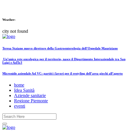
Weather:
city not found
Teresa Staiano nuovo direttore della Gastroenterologia dell’Ospedale Mauriziano
Un’unica rete oncologica per il territorio, nasce il Dipartimento Interaziendale tra San
Luigi e AslTo3
Micronido aziendale Asl VC: partiti i lavori per il restyling dell’area giochi all’aperto
home
Idea Sanità
Aziende sanitarie
Regione Piemonte
eventi