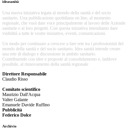
ideasanità
Una nuova iniziativa legata al mondo della sanità e del socio
sanitario. Una pubblicazione quotidiana on line, al momento
regionale, che vuol dare voce principalmente al lavoro delle Aziende
sanitarie e ai loro progetti. Con questa iniziativa intendiamo dare
visibilità a tutte le vostre iniziative, eventi, comunicazioni.
Un modo per continuare a crescere a fare rete tra i professionisti del
mondo della sanità e del socio sanitario. Idea sanità intende creare
una rete di dialogo e discussione in ambito sanitario.
Contribuendo con idee e proposte al consolidamento e, laddove
possibile, al rinnovamento della sanità regionale
Direttore Responsabile
Claudio Risso
Comitato scientifico
Maurizio Dall'Acqua
Valter Galante
Emanuele Davide Ruffino
Pubblicità
Federico Dolce
Archivio