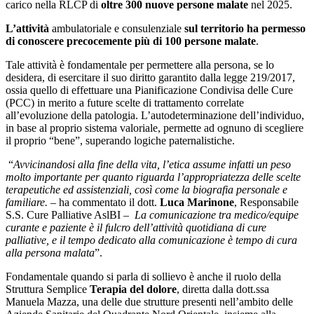
carico nella RLCP di
oltre 300 nuove persone malate
nel 2025.
L’attività
ambulatoriale e consulenziale
sul territorio ha permesso
di conoscere precocemente più di 100 persone malate
.
Tale attività è fondamentale per permettere alla persona, se lo
desidera, di esercitare il suo diritto garantito dalla legge 219/2017,
ossia quello di effettuare una Pianificazione Condivisa delle Cure
(PCC) in merito a future scelte di trattamento correlate
all’evoluzione della patologia. L’autodeterminazione dell’individuo,
in base al proprio sistema valoriale, permette ad ognuno di scegliere
il proprio “bene”, superando logiche paternalistiche.
“
Avvicinandosi alla fine della vita, l’etica assume infatti un peso
molto importante per quanto riguarda l’appropriatezza delle scelte
terapeutiche ed assistenziali, così come la biografia personale e
familiare.
– ha commentato il dott.
Luca Marinone
, Responsabile
S.S. Cure Palliative AslBI –
La comunicazione tra medico/equipe
curante e paziente è il fulcro dell’attività quotidiana di cure
palliative, e il tempo dedicato alla comunicazione è tempo di cura
alla persona malata
”.
Fondamentale quando si parla di sollievo è anche il ruolo della
Struttura Semplice
Terapia del dolore
, diretta dalla dott.ssa
Manuela Mazza,
una delle due strutture presenti nell’ambito delle