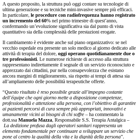
A questo proposito, la struttura può oggi contare su tecnologie di
ultima generazione e su tecniche mini-invasive sempre più efficaci.
In particolare,
le procedure con radiofrequenza hanno registrato
un incremento del 60
% nel primo trimestre di quest’anno,
confermando un’evoluzione significativa sia dal punto di vista
quantitativo sia della complessità delle prestazioni erogate.
Il cambiamento è evidente anche sul piano organizzativo: se nel
vecchio ospedale era presente un solo medico al giorno dedicato alle
attività di terapia del dolore,
oggi operano quotidianamente due o
tre professionisti
. Le numerose richieste di accesso alla struttura
rappresentano indirettamente il segnale di un servizio riconosciuto e
apprezzato dai cittadini, pur nella consapevolezza che esistano
ancora margini di miglioramento, sia rispetto ai tempi di attesa sia
all’ampliamento delle possibilità terapeutiche offerte.
“
Questo risultato è reso possibile grazie all’impegno costante
dell’équipe che ogni giorno mette a disposizione competenze,
professionalità e attenzione alla persona, con l’obiettivo di garantire
ai pazienti percorsi di cura sempre più appropriati, innovativi e
umanamente vicini ai bisogni di chi soffre
– ha commentato la
dott.ssa
Manuela Mazza
, Responsabile S.S. Terapia Antalgica –
La dedizione profusa dagli operatori sanitari rappresenta un
elemento fondamentale per continuare a sviluppare un servizio che
pone al centro la qualità della vita e la dignità della persona
”.