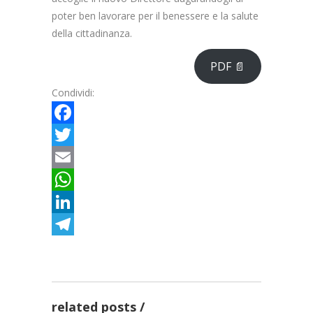
poter ben lavorare per il benessere e la salute
della cittadinanza.
PDF 📄
Condividi:
Facebook
Twitter
Email
WhatsApp
LinkedIn
Telegram
Radioterapia oncologica,
completato grazie ai Fondi
FSC, l’aggiornam...
Al San Luigi Gonzaga
related posts