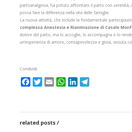
partoanalgesia, ha potuto affrontare il parto con serenit
possa fare la differenza nella vita delle famiglie.
La nuova attività, che include la fondamentale partecipazi
complessa Anestesia e Rianimazione di Casale Monfe
dolore del parto, ma lo accoglie, lo accompagna e lo rende 
un’esperienza di amore, consapevolezza e gioia, vissuta co
Condividi:
Facebook
Twitter
Email
WhatsApp
LinkedIn
Telegram
Al S
Radioterapia oncologica,
rest
completato grazie ai
occh
Fondi FSC, l’aggiornam...
spera
related posts
redazione
redaz