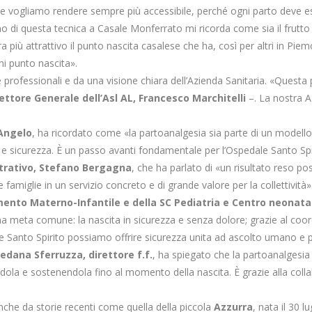
o che vogliamo rendere sempre più accessibile, perché ogni parto dev
rno di questa tecnica a Casale Monferrato mi ricorda come sia il frutt
a più attrattivo il punto nascita casalese che ha, così per altri in Pi
ni punto nascita».
re professionali e da una visione chiara dell’Azienda Sanitaria. «Quest
ettore Generale dell’Asl AL, Francesco Marchitelli
–. La nostra Az
’Angelo
, ha ricordato come «la partoanalgesia sia parte di un modell
 e sicurezza. È un passo avanti fondamentale per l’Ospedale Santo Spir
trativo, Stefano Bergagna
, che ha parlato di «un risultato reso 
famiglie in un servizio concreto e di grande valore per la collettività»
imento Materno-Infantile e della SC Pediatria e Centro neonata
 meta comune: la nascita in sicurezza e senza dolore; grazie al coor
ale Santo Spirito possiamo offrire sicurezza unita ad ascolto umano e pe
redana Sferruzza, direttore f.f.
, ha spiegato che la partoanalgesi
ola e sostenendola fino al momento della nascita. È grazie alla collab
che da storie recenti come quella della piccola
Azzurra
, nata il 30 