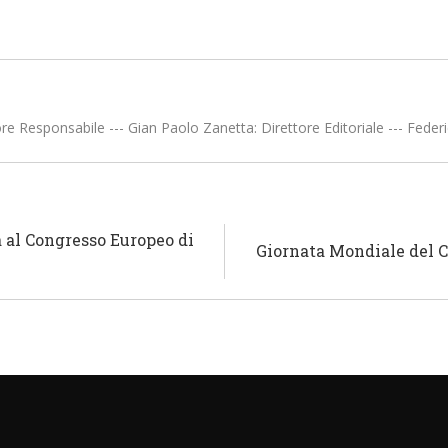
SANITARIE
AZIENDE SANITARIE
re Responsabile --- Gian Paolo Zanetta: Direttore Editoriale --- Federi
a al Congresso Europeo di
Giornata Mondiale del C