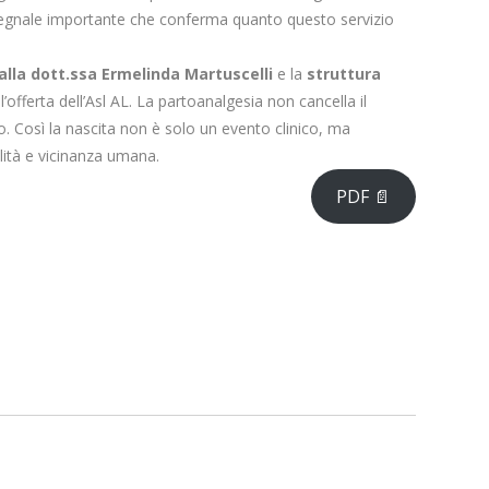
 segnale importante che conferma quanto questo servizio
lla dott.ssa Ermelinda Martuscelli
e la
struttura
l’offerta dell’Asl AL. La partoanalgesia non cancella il
o. Così la nascita non è solo un evento clinico, ma
lità e vicinanza umana.
PDF 📄
Un’unica rete
vo
oncologica per il
territorio, nasce il
ll’Ospedal...
Dipartimento...
redazione