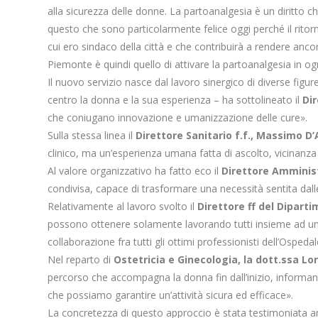
alla sicurezza delle donne. La partoanalgesia è un diritt
questo che sono particolarmente felice oggi perché il rito
cui ero sindaco della città e che contribuirà a rendere ancor
Piemonte è quindi quello di attivare la partoanalgesia in og
Il nuovo servizio nasce dal lavoro sinergico di diverse figu
centro la donna e la sua esperienza – ha sottolineato il
Dir
che coniugano innovazione e umanizzazione delle cure».
Sulla stessa linea il
Direttore Sanitario f.f., Massimo D
clinico, ma un’esperienza umana fatta di ascolto, vicinanza
Al valore organizzativo ha fatto eco il
Direttore Amminis
condivisa, capace di trasformare una necessità sentita dalle 
Relativamente al lavoro svolto il
Direttore ff del Dipart
possono ottenere solamente lavorando tutti insieme ad una
collaborazione fra tutti gli ottimi professionisti dell’Osped
Nel reparto di
Ostetricia e Ginecologia, la dott.ssa Lo
percorso che accompagna la donna fin dall’inizio, informand
che possiamo garantire un’attività sicura ed efficace».
La concretezza di questo approccio è stata testimoniata an