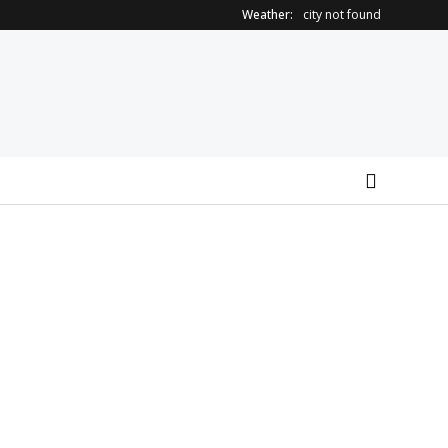
Weather:
city not found
Al San Luigi Gonzaga
Teresa Staiano nuovo
restituita la vista a un
direttore della
occhio senza più
Gastroenterologia dell’Ospedale
speranze
Mauriziano