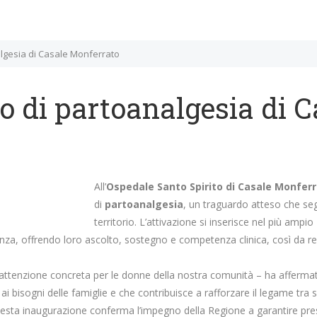
algesia di Casale Monferrato
io di partoanalgesia di 
All’
Ospedale Santo Spirito di Casale Monfer
di
partoanalgesia
, un traguardo atteso che se
territorio. L’attivazione si inserisce nel più am
anza, offrendo loro ascolto, sostegno e competenza clinica, così da 
i attenzione concreta per le donne della nostra comunità – ha affermat
i bisogni delle famiglie e che contribuisce a rafforzare il legame tra sa
esta inaugurazione conferma l’impegno della Regione a garantire presidi