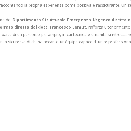
à, raccontando la propria esperienza come positiva e rassicurante. Un
one del
Dipartimento Strutturale Emergenza-Urgenza diretto da
rrato diretta dal dott. Francesco Lemut
, rafforza ulteriormente 
parte di un percorso più ampio, in cui tecnica e umanità si intreccian
n la sicurezza di chi ha accanto un’équipe capace di unire professiona
an Luigi Gonzaga
ituita la vista a un
Teresa Staiano nuo
io senza più
direttore della
n...
Gastroenterologia de
ione
redazione