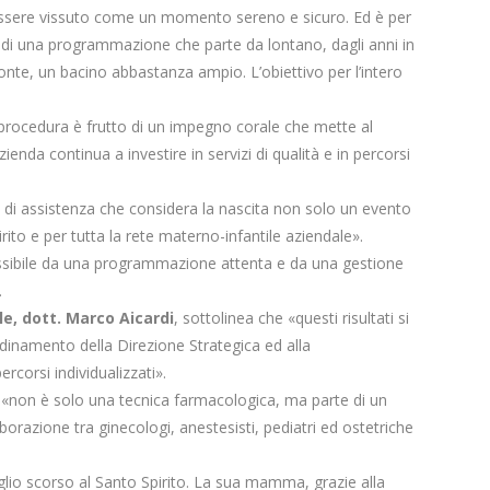
e essere vissuto come un momento sereno e sicuro. Ed è per
o di una programmazione che parte da lontano, dagli anni in
emonte, un bacino abbastanza ampio. L’obiettivo per l’intero
a procedura è frutto di un impegno corale che mette al
ienda continua a investire in servizi di qualità e in percorsi
o di assistenza che considera la nascita non solo un evento
ito e per tutta la rete materno-infantile aziendale».
possibile da una programmazione attenta e da una gestione
.
le, dott. Marco Aicardi
, sottolinea che «questi risultati si
dinamento della Direzione Strategica ed alla
rcorsi individualizzati».
a «non è solo una tecnica farmacologica, ma parte di un
orazione tra ginecologi, anestesisti, pediatri ed ostetriche
luglio scorso al Santo Spirito. La sua mamma, grazie alla