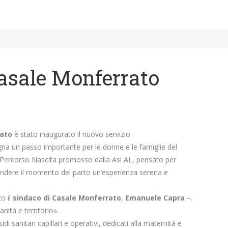
Casale Monferrato
rato
è stato inaugurato il nuovo servizio
gna un passo importante per le donne e le famiglie del
pio Percorso Nascita promosso dalla Asl AL, pensato per
rendere il momento del parto un’esperienza serena e
o il
sindaco di Casale Monferrato
,
Emanuele Capra
–.
nità e territorio».
 sanitari capillari e operativi, dedicati alla maternità e