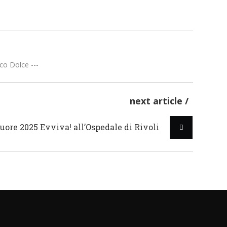
AZIENDE SANITARIE
,
REGIONE PIEMONTE
co Dolce ---
next article
uore 2025 Evviva! all’Ospedale di Rivoli