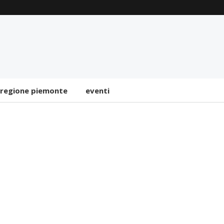
Radioterapia oncologica,
completato grazie ai
Fondi FSC,
l’aggiornamento dei due
acceleratori lineari
dell’Ospedale di Biella
regione piemonte
eventi