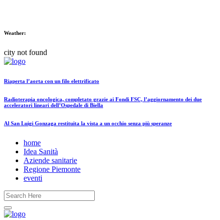
Weather:
city not found
Riaperta l’aorta con un filo elettrificato
Radioterapia oncologica, completato grazie ai Fondi FSC, l’aggiornamento dei due
acceleratori lineari dell’Ospedale di Biella
Al San Luigi Gonzaga restituita la vista a un occhio senza più speranze
home
Idea Sanità
Aziende sanitarie
Regione Piemonte
eventi