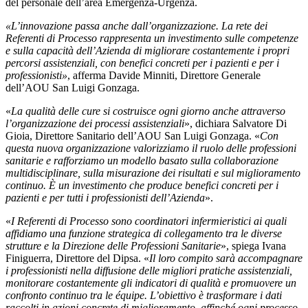
del personale dell’area Emergenza-Urgenza.
«L’innovazione passa anche dall’organizzazione. La rete dei
Referenti di Processo rappresenta un investimento sulle competenze
e sulla capacità dell’Azienda di migliorare costantemente i propri
percorsi assistenziali, con benefici concreti per i pazienti e per i
professionisti»
, afferma Davide Minniti, Direttore Generale
dell’AOU San Luigi Gonzaga.
«
La qualità delle cure si costruisce ogni giorno anche attraverso
l’organizzazione dei processi assistenziali
», dichiara Salvatore Di
Gioia, Direttore Sanitario dell’AOU San Luigi Gonzaga. «
Con
questa nuova organizzazione valorizziamo il ruolo delle professioni
sanitarie e rafforziamo un modello basato sulla collaborazione
multidisciplinare, sulla misurazione dei risultati e sul miglioramento
continuo. È un investimento che produce benefici concreti per i
pazienti e per tutti i professionisti dell’Azienda
».
«
I Referenti di Processo sono coordinatori infermieristici ai quali
affidiamo una funzione strategica di collegamento tra le diverse
strutture e la Direzione delle Professioni Sanitarie
», spiega Ivana
Finiguerra, Direttore del Dipsa. «
Il loro compito sarà accompagnare
i professionisti nella diffusione delle migliori pratiche assistenziali,
monitorare costantemente gli indicatori di qualità e promuovere un
confronto continuo tra le équipe. L’obiettivo è trasformare i dati
raccolti in azioni concrete di miglioramento, affinché ogni processo