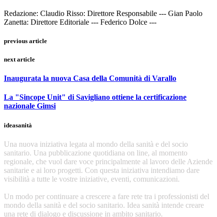
Redazione: Claudio Risso: Direttore Responsabile --- Gian Paolo
Zanetta: Direttore Editoriale --- Federico Dolce ---
previous article
next article
Inaugurata la nuova Casa della Comunità di Varallo
La "Sincope Unit" di Savigliano ottiene la certificazione
nazionale Gimsi
ideasanità
Una nuova iniziativa legata al mondo della sanità e del socio
sanitario. Una pubblicazione quotidiana on line, al momento
regionale, che vuol dare voce principalmente al lavoro delle Aziende
sanitarie e ai loro progetti. Con questa iniziativa intendiamo dare
visibilità a tutte le vostre iniziative, eventi, comunicazioni.
Un modo per continuare a crescere a fare rete tra i professionisti del
mondo della sanità e del socio sanitario. Idea sanità intende creare
una rete di dialogo e discussione in ambito sanitario.