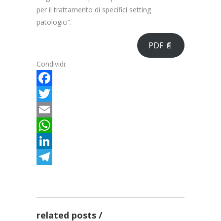
per il trattamento di specifici setting
patologici”.
PDF 📄
Condividi:
Facebook
Twitter
Email
WhatsApp
LinkedIn
Telegram
Radioterapia oncologica,
completato grazie ai Fondi
FSC, l’aggiornam...
Al San Luigi Gonzaga
related posts