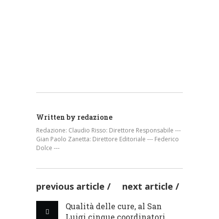
restituita la vista a un
redazione
occhio senza più speran...
Teresa Staiano nuovo
direttore della
AZIENDE SANITARIE
redazione
Gastroenterologia dell’Ospedal...
AZIENDE SANITARIE
redazione
AZIENDE SANITARIE
Written by
redazione
Redazione: Claudio Risso: Direttore Responsabile ---
Gian Paolo Zanetta: Direttore Editoriale --- Federico
Dolce ---
previous article
next article
Qualità delle cure, al San
Luigi cinque coordinatori