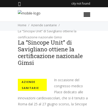
city not found
Home
Aziende sanitarie
La “Sincope Unit” di Savigliano ottiene la
certificazione nazionale Gimsi
La “Sincope Unit” di
Savigliano ottiene la
certificazione nazionale
Gimsi
In occasione del
AZIENDE
congresso medico
SANITARIE
Place dedicato alle
innovazioni cardiovascolari, che si è tenuto a
Roma dal 25 al 27 giugno scorso, la Sincope